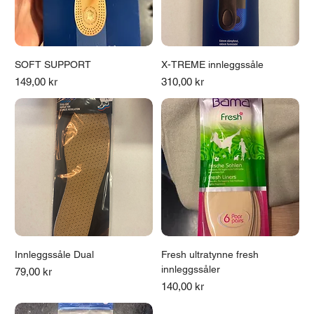
SOFT SUPPORT
X-TREME innleggssåle
Pris
Pris
149,00 kr
310,00 kr
Innleggssåle Dual
Fresh ultratynne fresh
innleggssåler
Pris
79,00 kr
Pris
140,00 kr