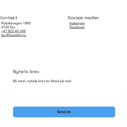
Kontakt
Sosiale medier
Ryfylkevegen 1982
Instagram
4120 Tau
Facebook
+47 922 40 168
tau@basisfot.no
Nyhets brev
Bli med i nyhets brev for tilbud på mail
Ja, meld meg på nyhetsbrevet til Basisfot Tau.
*
Send inn