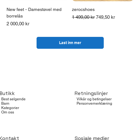
New feet - Damestøvel med
zerocshoes
borrelås
Vanlig pris
Salgspris
1 499,00 kr
749,50 kr
Pris
2 000,00 kr
Last inn mer
Butikk
Retningslinjer
Best selgende
Vilkår og betingelser
Barn
Personvernerklæring
Kategorier
Om oss
Kontakt
Sosiale medier