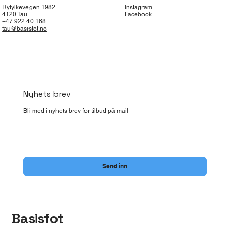
Ryfylkevegen 1982
Instagram
4120 Tau
Facebook
+47 922 40 168
tau@basisfot.no
Nyhets brev
Bli med i nyhets brev for tilbud på mail
Ja, meld meg på nyhetsbrevet til Basisfot Tau.
*
Send inn
Basisfot