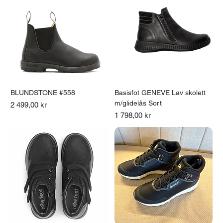
BLUNDSTONE #558
Basisfot GENEVE Lav skolett
m/glidelås Sort
Pris
2 499,00 kr
Pris
1 798,00 kr