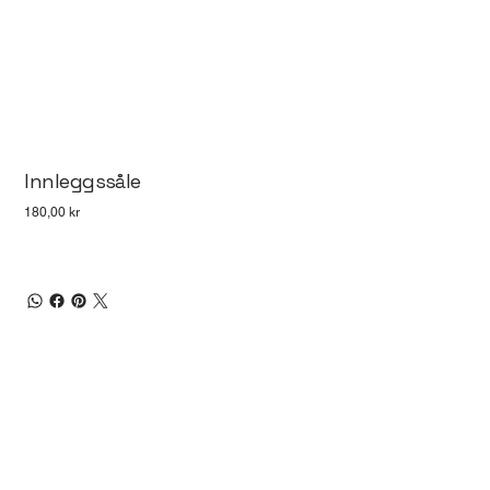
Innleggssåle
Pris
180,00 kr