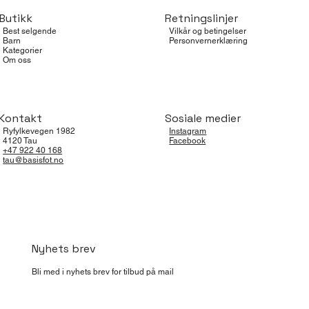
Butikk
Retningslinjer
Best selgende
Vilkår og betingelser
Barn
Personvernerklæring
Kategorier
Om oss
Kontakt
Sosiale medier
Ryfylkevegen 1982
Instagram
4120 Tau
Facebook
+47 922 40 168
tau@basisfot.no
Nyhets brev
Bli med i nyhets brev for tilbud på mail