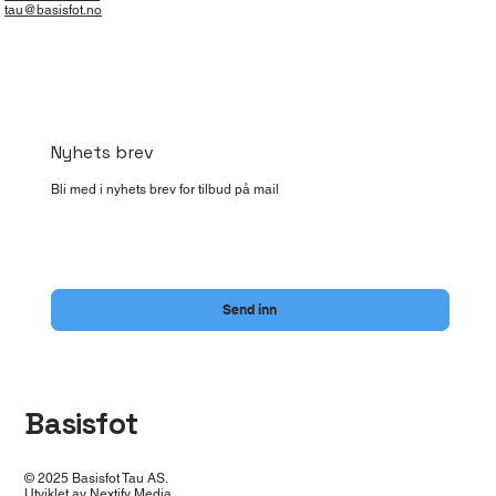
tau@basisfot.no
Nyhets brev
Bli med i nyhets brev for tilbud på mail
Ja, meld meg på nyhetsbrevet til Basisfot Tau.
*
Send inn
Basisfot
© 2025 Basisfot Tau AS.
Utviklet av
Nextify Media
.