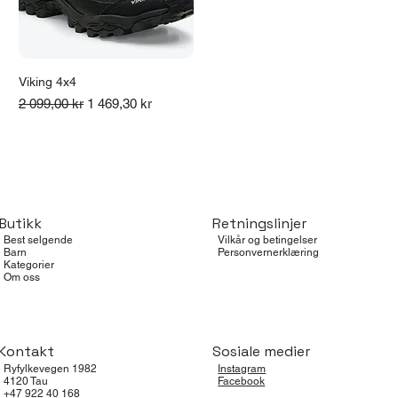
Viking 4x4
Vanlig pris
Salgspris
2 099,00 kr
1 469,30 kr
Butikk
Retningslinjer
Best selgende
Vilkår og betingelser
Barn
Personvernerklæring
Kategorier
Om oss
Kontakt
Sosiale medier
Ryfylkevegen 1982
Instagram
4120 Tau
Facebook
+47 922 40 168