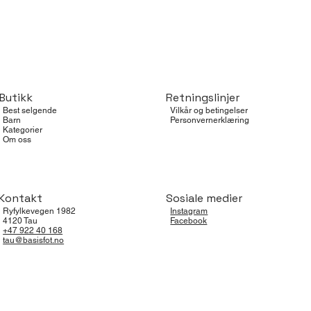
Butikk
Retningslinjer
Best selgende
Vilkår og betingelser
Barn
Personvernerklæring
Kategorier
Om oss
Kontakt
Sosiale medier
Ryfylkevegen 1982
Instagram
4120 Tau
Facebook
+47 922 40 168
tau@basisfot.no