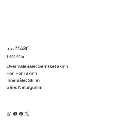
ara MASO
Pris
1 699,00 kr
Overmateriale: Semsket skinn
Fôr: Fôr i skinn
Innersåle: Skinn
Såle: Naturgummi