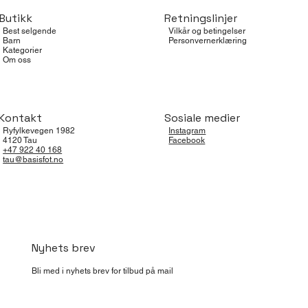
Butikk
Retningslinjer
Best selgende
Vilkår og betingelser
Barn
Personvernerklæring
Kategorier
Om oss
Kontakt
Sosiale medier
Ryfylkevegen 1982
Instagram
4120 Tau
Facebook
+47 922 40 168
tau@basisfot.no
Nyhets brev
Bli med i nyhets brev for tilbud på mail