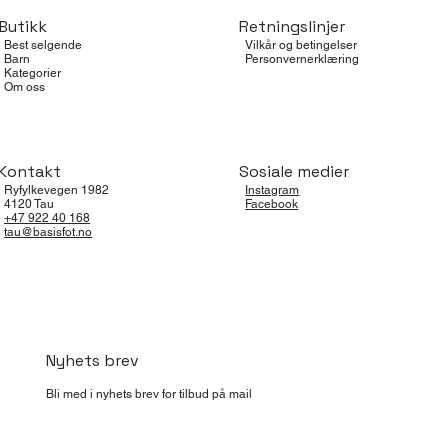
Butikk
Retningslinjer
Best selgende
Vilkår og betingelser
Barn
Personvernerklæring
Kategorier
Om oss
Kontakt
Sosiale medier
Ryfylkevegen 1982
Instagram
4120 Tau
Facebook
+47 922 40 168
tau@basisfot.no
Nyhets brev
Bli med i nyhets brev for tilbud på mail